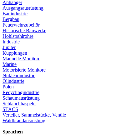
Anhänger
Ausgangsausrüstung
Bauindustrie
Bergbau
Feuerwehrzubehör
Historische Bauwerke
Hohlstrahlrohre
Industrie
Jupiter
Kupplungen
Manuelle Monitore
Marine
Motorisierte Monitore
Nuklearindustrie
Ölindustrie
Polen
Recyclingindustrie
Schaumausrüstung
Schlauchhaspeln
STACS
Verteiler, Sammelstücke, Ventile
Waldbrandausrüstung
Sprachen