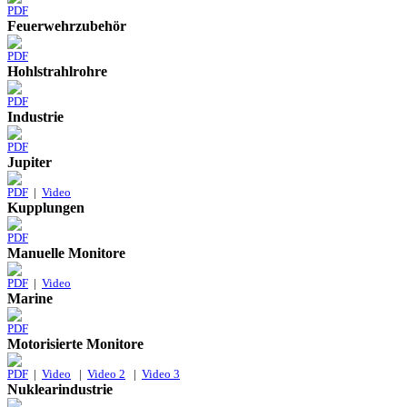
PDF
Feuerwehrzubehör
PDF
Hohlstrahlrohre
PDF
Industrie
PDF
Jupiter
PDF
|
Video
Kupplungen
PDF
Manuelle Monitore
PDF
|
Video
Marine
PDF
Motorisierte Monitore
PDF
|
Video
|
Video 2
|
Video 3
Nuklearindustrie