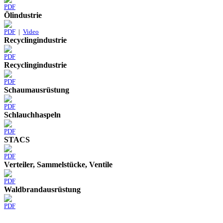
PDF
Ölindustrie
PDF
|
Video
Recyclingindustrie
PDF
Recyclingindustrie
PDF
Schaumausrüstung
PDF
Schlauchhaspeln
PDF
STACS
PDF
Verteiler, Sammelstücke, Ventile
PDF
Waldbrandausrüstung
PDF