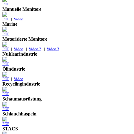
PDF
Manuelle Monitore
PDF
|
Video
Marine
PDF
Motorisierte Monitore
PDF
|
Video
|
Video 2
|
Video 3
Nuklearindustrie
PDF
Ölindustrie
PDF
|
Video
Recyclingindustrie
PDF
Schaumausrüstung
PDF
Schlauchhaspeln
PDF
STACS