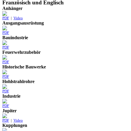
Französisch und Englisch
Anhänger
PDF
|
Video
Ausgangsausrüstung
PDF
Bauindustrie
PDF
Feuerwehrzubehör
PDF
Historische Bauwerke
PDF
Hohlstrahlrohre
PDF
Industrie
PDF
Jupiter
PDF
|
Video
Kupplungen