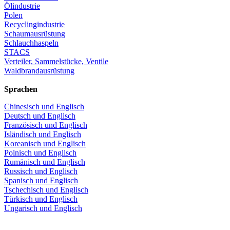
Ölindustrie
Polen
Recyclingindustrie
Schaumausrüstung
Schlauchhaspeln
STACS
Verteiler, Sammelstücke, Ventile
Waldbrandausrüstung
Sprachen
Chinesisch und Englisch
Deutsch und Englisch
Französisch und Englisch
Isländisch und Englisch
Koreanisch und Englisch
Polnisch und Englisch
Rumänisch und Englisch
Russisch und Englisch
Spanisch und Englisch
Tschechisch und Englisch
Türkisch und Englisch
Ungarisch und Englisch