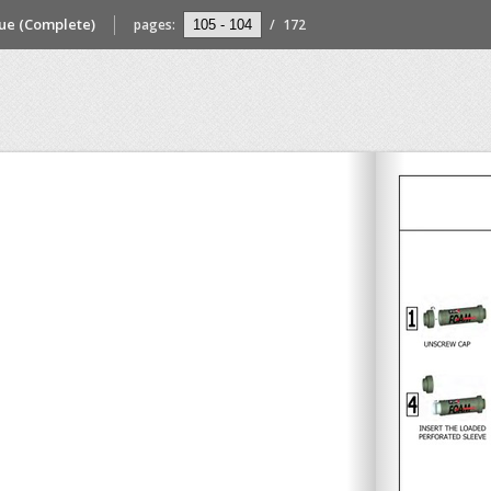
gue (Complete)
pages:
/
172