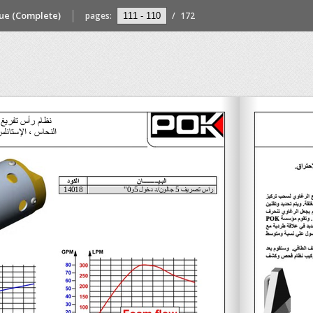
gue (Complete)
pages:
/
172