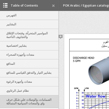
Table of Contents
POK Arabic / Egyptian catalo
الفهرس
البشابير
المواسير المتحرآة، وفتحات الإغلاق
والتجاويف الناعمة
بشابير اختصاصية
معدات وأجهزة الصحراء
المدافع
بشابير التيار والتدفق القياسي للمدافع
معدات وأجهزة الرغوة
نظام عمل الرغاوي
الصمامات، والوصلات علي شكل حرف
واي والمعدات السيامية المتماثلة