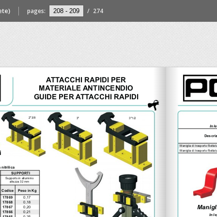
ete)
pages:
/
274