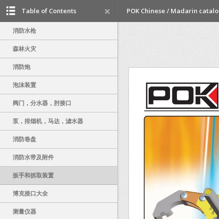
Table of Contents
POK Chinese / Madarin catal
消防水枪
森林火灾
消防炮
泡沫装置
阀门，分水器，肘接口
泵，排烟机，马达，滤水器
消防卷盘
消防水带及附件
扳手和抓取装置
博克接口大全
测量仪器