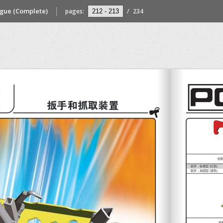
ogue (Complete)
pages:
/
234