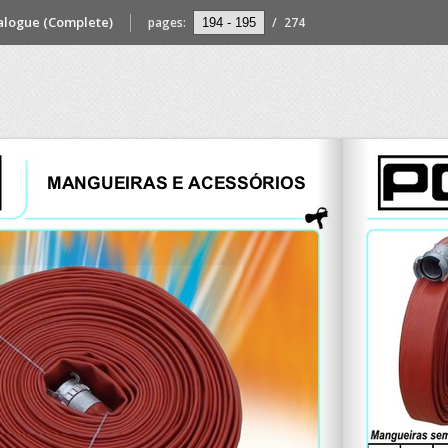
alogue (Complete)
pages:
/
274