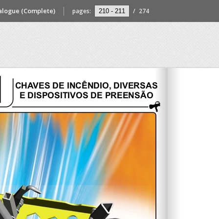
alogue (Complete)
pages:
/
274