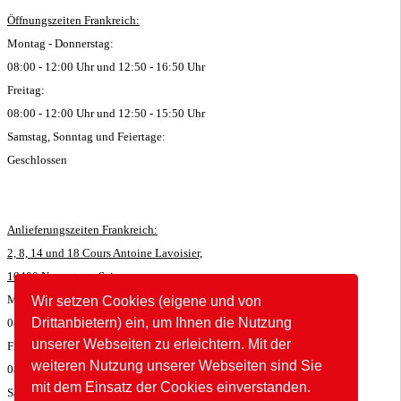
Öffnungszeiten Frankreich:
Montag - Donnerstag:
08:00 - 12:00 Uhr und 12:50 - 16:50 Uhr
Freitag:
08:00 - 12:00 Uhr und 12:50 - 15:50 Uhr
Samstag, Sonntag und Feiertage:
Geschlossen
Anlieferungszeiten Frankreich:
2, 8, 14 und 18 Cours Antoine Lavoisier,
10400 Nogent-sur-Seine:
Montag - Donnerstag:
Wir setzen Cookies (eigene und von
Drittanbietern) ein, um Ihnen die Nutzung
08:00 - 11:45 Uhr und 12:50 - 16:35 Uhr
unserer Webseiten zu erleichtern. Mit der
Freitag:
weiteren Nutzung unserer Webseiten sind Sie
08:00 - 11:45 Uhr und 12:50 - 15:35 Uhr
mit dem Einsatz der Cookies einverstanden.
Samstag, Sonntag und Feiertage: