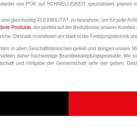
arbeiter von POK auf SCHNELLIGKEIT spezialisiert, planen i
und gleichzeitig FLEXIBILITÄT zu bewahren, um für jede Anford
erte Produkte
, die perfekt auf die Bedürfnisse unserer Kunden
he. Deshalb investieren wir stark in die Fertigungstechnik un
en in allen Geschäftsbereichen geteilt und bringen unsere Mi
rmarkten daher hochwertige Brandbekämpfungsprodukte. Wir sin
itschaft und Hingabe der Gemeinschaft sehr viel geben. Des