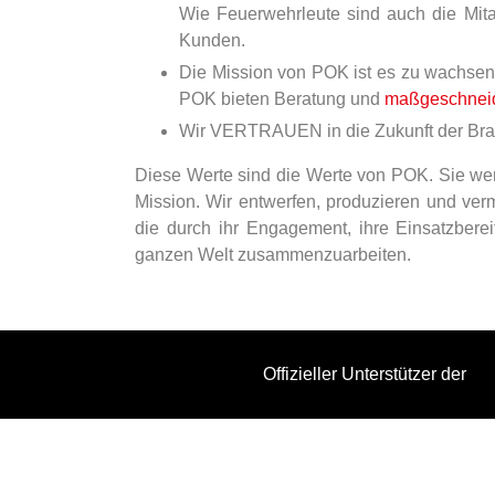
Wie Feuerwehrleute sind auch die Mit
Kunden.
Die Mission von POK ist es zu wachsen 
POK bieten Beratung und
maßgeschneid
Wir VERTRAUEN in die Zukunft der Branc
Diese Werte sind die Werte von POK. Sie werd
Mission. Wir entwerfen, produzieren und ve
die durch ihr Engagement, ihre Einsatzbere
ganzen Welt zusammenzuarbeiten.
Offizieller Unterstützer der