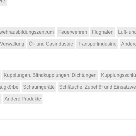
re
wehrausbildungszentrum
Feuerwehren
Flughäfen
Luft- un
 Verwaltung
Öl- und Gasindustrie
Transportindustrie
Ander
Kupplungen, Blindkupplungen, Dichtungen
Kupplungsschlü
augkörbe
Schaumgeräte
Schläuche, Zubehör und Einsatzw
Andere Produkte