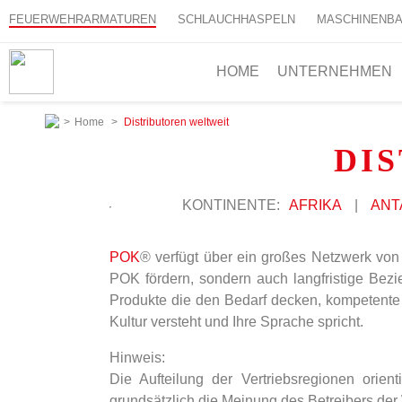
FEUERWEHRARMATUREN
SCHLAUCHHASPELN
MASCHINENB
HOME
UNTERNEHMEN
>
Home
>
Distributoren weltweit
DI
KONTINENTE:
AFRIKA
|
ANT
POK
® verfügt über ein großes Netzwerk von
POK fördern, sondern auch langfristige Be
Produkte die den Bedarf decken, kompetente 
Kultur versteht und Ihre Sprache spricht.
Hinweis:
Die Aufteilung der Vertriebsregionen orie
grundsätzlich die Meinung des Betreibers der