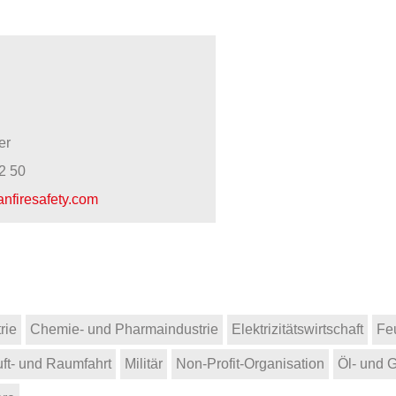
er
2 50
ianfiresafety.com
rie
Chemie- und Pharmaindustrie
Elektrizitätswirtschaft
Fe
uft- und Raumfahrt
Militär
Non-Profit-Organisation
Öl- und G