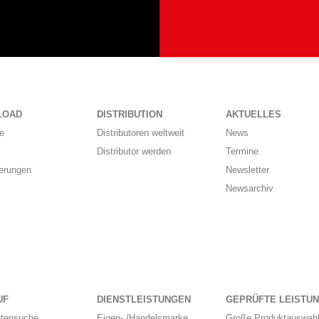
LOAD
DISTRIBUTION
AKTUELLES
e
Distributoren weltweit
News
Distributor werden
Termine
ierungen
Newsletter
Newsarchiv
UF
DIENSTLEISTUNGEN
GEPRÜFTE LEISTU
ntensuche
Eigen- /Handelsmarke
Große Produktauswahl