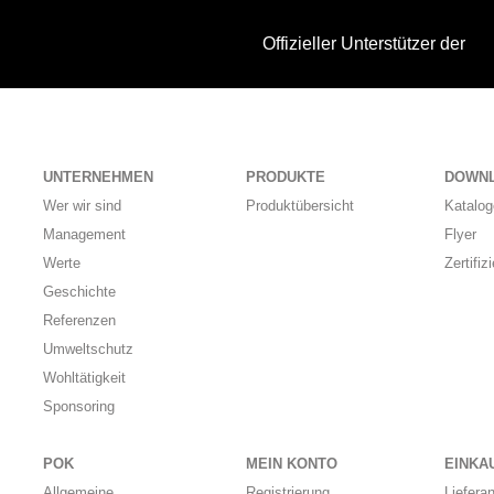
Offizieller Unterstützer der
UNTERNEHMEN
PRODUKTE
DOWN
Wer wir sind
Produktübersicht
Katalog
Management
Flyer
Werte
Zertifiz
Geschichte
Referenzen
Umweltschutz
Wohltätigkeit
Sponsoring
POK
MEIN KONTO
EINKA
Allgemeine
Registrierung
Liefera