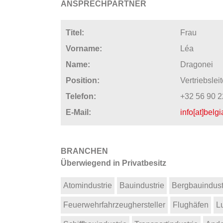
ANSPRECHPARTNER
Titel:
Frau
Vorname:
Léa
Name:
Dragonei
Position:
Vertriebsleit
Telefon:
+32 56 90 2
E-Mail:
info[at]belg
BRANCHEN
Überwiegend in Privatbesitz
Atomindustrie
Bauindustrie
Bergbauindust
Feuerwehrfahrzeughersteller
Flughäfen
L