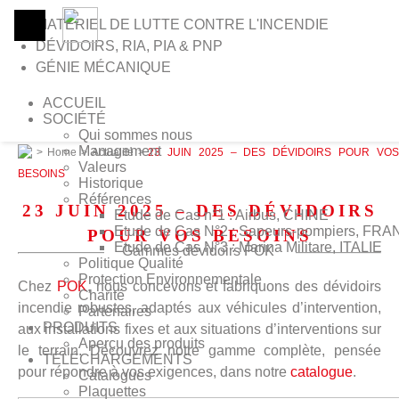
MATÈRIEL DE LUTTE CONTRE L'INCENDIE
DÉVIDOIRS, RIA, PIA & PNP
GÉNIE MÉCANIQUE
ACCUEIL
SOCIÉTÉ
Qui sommes nous
Management
>
Home
>
Actualité
>
23 JUIN 2025 – DES DÉVIDOIRS POUR VOS
Valeurs
BESOINS
Historique
Références
23 JUIN 2025 – DES DÉVIDOIRS
Etude de Cas n°1 : Airbus, CHINE
Etude de Cas N°2 : Sapeurs-pompiers, FR
POUR VOS BESOINS
Etude de Cas N°3 : Marina Militare, ITALIE
Gammes dévidoirs POK
Politique Qualité
Protection Environnementale
Chez
POK
, nous concevons et fabriquons de
s dévidoirs
Charité
incendie robustes, adaptés aux véhicules d’intervention,
Partenaires
PRODUITS
aux installations fixes et aux situations d’interventions sur
Aperçu des produits
le terrain. Découvrez notre gamme complète, pensée
TÉLÉCHARGEMENTS
pour répondre à vos exige
nces, dans notre
catalogue
.
Catalogues
Plaquettes