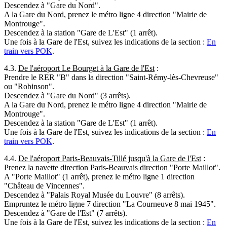
Descendez à "Gare du Nord".
A la Gare du Nord, prenez le métro ligne 4 direction "Mairie de
Montrouge".
Descendez à la station "Gare de L'Est" (1 arrêt).
Une fois à la Gare de l'Est, suivez les indications de la section :
En
train vers POK
.
4.3.
De l'aéroport Le Bourget à la Gare de l'Est
:
Prendre le RER "B" dans la direction "Saint-Rémy-lès-Chevreuse"
ou "Robinson".
Descendez à "Gare du Nord" (3 arrêts).
A la Gare du Nord, prenez le métro ligne 4 direction "Mairie de
Montrouge".
Descendez à la station "Gare de L'Est" (1 arrêt).
Une fois à la Gare de l'Est, suivez les indications de la section :
En
train vers POK
.
4.4.
De l'aéroport Paris-Beauvais-Tillé jusqu'à la Gare de l'Est
:
Prenez la navette direction Paris-Beauvais direction "Porte Maillot".
A "Porte Maillot" (1 arrêt), prenez le métro ligne 1 direction
"Château de Vincennes".
Descendez à "Palais Royal Musée du Louvre" (8 arrêts).
Empruntez le métro ligne 7 direction "La Courneuve 8 mai 1945".
Descendez à "Gare de l'Est" (7 arrêts).
Une fois à la Gare de l'Est, suivez les indications de la section :
En