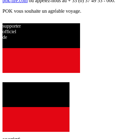
pok-fire.com
ou appelez-nous au + 33 (0) 37 49 53 - 000.
POK vous souhaite un agréable voyage.
supporter
officiel
de
depuis
2001