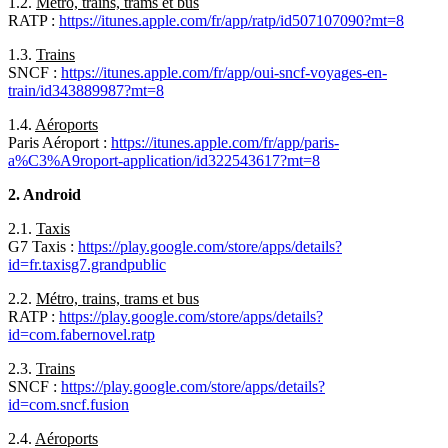
1.2.
Métro, trains, trams et bus
RATP :
https://itunes.apple.com/fr/app/ratp/id507107090?mt=8
1.3.
Trains
SNCF :
https://itunes.apple.com/fr/app/oui-sncf-voyages-en-
train/id343889987?mt=8
1.4.
Aéroports
Paris Aéroport :
https://itunes.apple.com/fr/app/paris-
a%C3%A9roport-application/id322543617?mt=8
2. Android
2.1.
Taxis
G7 Taxis :
https://play.google.com/store/apps/details?
id=fr.taxisg7.grandpublic
2.2.
Métro, trains, trams et bus
RATP :
https://play.google.com/store/apps/details?
id=com.fabernovel.ratp
2.3.
Trains
SNCF :
https://play.google.com/store/apps/details?
id=com.sncf.fusion
2.4.
Aéroports