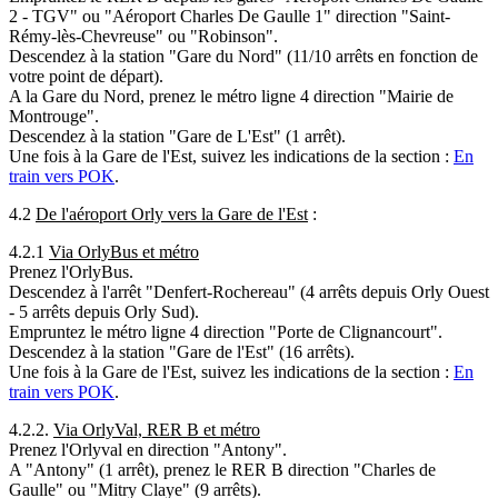
2 - TGV" ou "Aéroport Charles De Gaulle 1" direction "Saint-
Rémy-lès-Chevreuse" ou "Robinson".
Descendez à la station "Gare du Nord" (11/10 arrêts en fonction de
votre point de départ).
A la Gare du Nord, prenez le métro ligne 4 direction "Mairie de
Montrouge".
Descendez à la station "Gare de L'Est" (1 arrêt).
Une fois à la Gare de l'Est, suivez les indications de la section :
En
train vers POK
.
4.2
De l'aéroport Orly vers la Gare de l'Est
:
4.2.1
Via OrlyBus et métro
Prenez l'OrlyBus.
Descendez à l'arrêt "Denfert-Rochereau" (4 arrêts depuis Orly Ouest
- 5 arrêts depuis Orly Sud).
Empruntez le métro ligne 4 direction "Porte de Clignancourt".
Descendez à la station "Gare de l'Est" (16 arrêts).
Une fois à la Gare de l'Est, suivez les indications de la section :
En
train vers POK
.
4.2.2.
Via OrlyVal, RER B et métro
Prenez l'Orlyval en direction "Antony".
A "Antony" (1 arrêt), prenez le RER B direction "Charles de
Gaulle" ou "Mitry Claye" (9 arrêts).