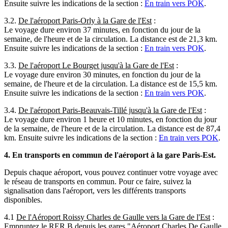
Ensuite suivre les indications de la section :
En train vers POK
.
3.2.
De l'aéroport Paris-Orly à la Gare de l'Est
:
Le voyage dure environ 37 minutes, en fonction du jour de la
semaine, de l'heure et de la circulation. La distance est de 21,3 km.
Ensuite suivre les indications de la section :
En train vers POK
.
3.3.
De l'aéroport Le Bourget jusqu'à la Gare de l'Est
:
Le voyage dure environ 30 minutes, en fonction du jour de la
semaine, de l'heure et de la circulation. La distance est de 15,5 km.
Ensuite suivre les indications de la section :
En train vers POK
.
3.4.
De l'aéroport Paris-Beauvais-Tillé jusqu'à la Gare de l'Est
:
Le voyage dure environ 1 heure et 10 minutes, en fonction du jour
de la semaine, de l'heure et de la circulation. La distance est de 87,4
km. Ensuite suivre les indications de la section :
En train vers POK
.
4. En transports en commun de l'aéroport à la gare Paris-Est.
Depuis chaque aéroport, vous pouvez continuer votre voyage avec
le réseau de transports en commun. Pour ce faire, suivez la
signalisation dans l'aéroport, vers les différents transports
disponibles.
4.1
De l'Aéroport Roissy Charles de Gaulle vers la Gare de l'Est
:
Empruntez le RER B depuis les gares "Aéroport Charles De Gaulle