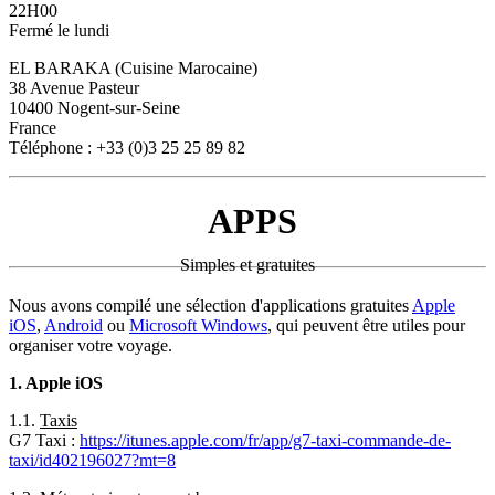
22H00
Fermé le lundi
EL BARAKA (Cuisine Marocaine)
38 Avenue Pasteur
10400 Nogent-sur-Seine
France
Téléphone : +33 (0)3 25 25 89 82
APPS
Simples et gratuites
Nous avons compilé une sélection d'applications gratuites
Apple
iOS
,
Android
ou
Microsoft Windows
, qui peuvent être utiles pour
organiser votre voyage.
1. Apple iOS
1.1.
Taxis
G7 Taxi :
https://itunes.apple.com/fr/app/g7-taxi-commande-de-
taxi/id402196027?mt=8