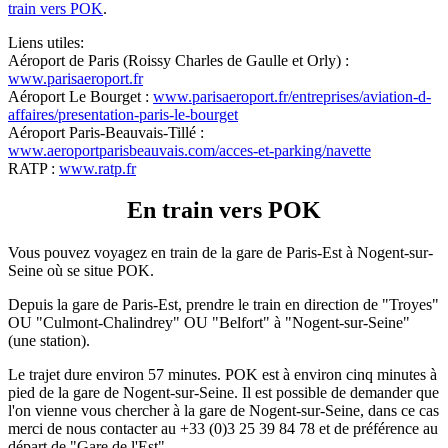
train vers POK
.
Liens utiles:
Aéroport de Paris (Roissy Charles de Gaulle et Orly) :
www.parisaeroport.fr
Aéroport Le Bourget :
www.parisaeroport.fr/entreprises/aviation-d-
affaires/presentation-paris-le-bourget
Aéroport Paris-Beauvais-Tillé :
www.aeroportparisbeauvais.com/acces-et-parking/navette
RATP :
www.ratp.fr
En train vers POK
Vous pouvez voyagez en train de la gare de Paris-Est à Nogent-sur-
Seine où se situe POK.
Depuis la gare de Paris-Est, prendre le train en direction de "Troyes"
OU "Culmont-Chalindrey" OU "Belfort" à "Nogent-sur-Seine"
(une station).
Le trajet dure environ 57 minutes. POK est à environ cinq minutes à
pied de la gare de Nogent-sur-Seine. Il est possible de demander que
l'on vienne vous chercher à la gare de Nogent-sur-Seine, dans ce cas
merci de nous contacter au +33 (0)3 25 39 84 78 et de préférence au
départ de "Gare de l'Est".