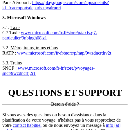
Paris Aéroport :
https://play.google.com/store/apps/details?
id=fr.aeroportsdeparis.myairport
3. Microsoft Windows
3.1.
Taxis
G7 Taxi :
www.microsoft.com/fr-fr/store/p/taxis-g7-
particulier/9nblggh08lz1
3.2.
Métro, trains, trams et bus
RATP :
www.microsoft.com/fr-fr/store/p/ratp/9wzdncrdrv2t
3.3.
Trains
SNCF :
www.microsoft.com/fr-fr/store/p/voyages-
sncf/9wzdncrfj2r1
QUESTIONS ET SUPPORT
Besoin d'aide ?
Si vous avez des questions ou besoin d'assistance dans la
planification de votre voyage, n'hésitez pas à vous rapprochez de
votre
contact habituel
ou de nous envoyez un message à
info [at]