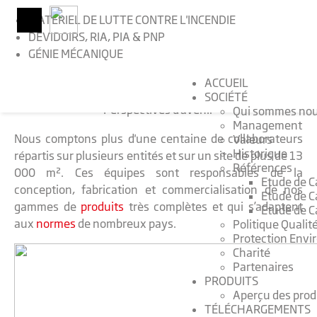
MATÈRIEL DE LUTTE CONTRE L'INCENDIE
DÉVIDOIRS, RIA, PIA & PNP
GÉNIE MÉCANIQUE
>
Accueil
>
Offres
ACCUEIL
OFFRES
SOCIÉTÉ
Perspectives d'avenir
Qui sommes no
Management
Nous comptons plus d'une centaine de collaborateurs
Valeurs
Historique
répartis sur plusieurs entités et sur un site de plus de 13
Références
000 m². Ces équipes sont responsables de la
Etude de C
conception, fabrication et commercialisation de nos
Etude de C
gammes de
produits
très complètes et qui s’adaptent
Etude de Ca
aux
normes
de nombreux pays.
Politique Qualit
Protection Env
Charité
Partenaires
PRODUITS
Aperçu des prod
TÉLÉCHARGEMENTS