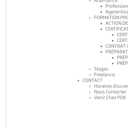
Alternance
Profession
Apprentis
FORMATION PR
ACTION D
CERTIFICA
CERT
CERT
CONTRAT U
PRÉPARATI
PRÉP
PRÉP
Stages
Freelance
CONTACT
Horaires d’ouve
Nous Contacter
Venir Chez POK