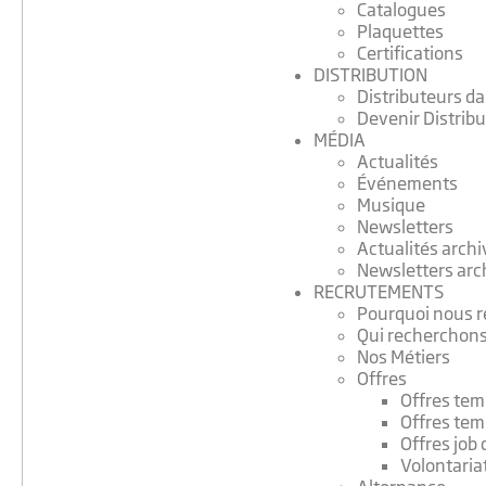
Catalogues
Plaquettes
Certifications
DISTRIBUTION
Distributeurs d
Devenir Distrib
MÉDIA
Actualités
Événements
Musique
Newsletters
Actualités arch
Newsletters arc
RECRUTEMENTS
Pourquoi nous r
Qui recherchon
Nos Métiers
Offres
Offres tem
Offres tem
Offres job 
Volontariat