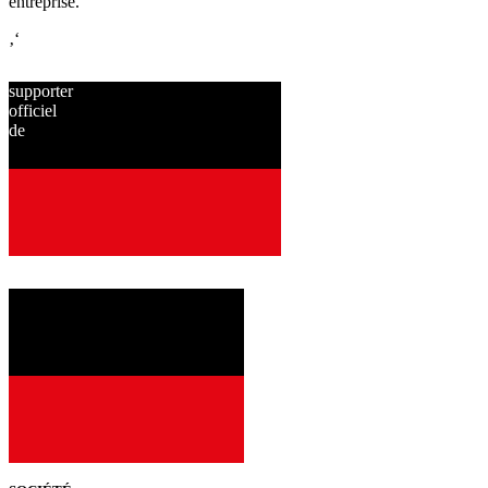
entreprise.
‚‘
supporter
officiel
de
depuis
2001