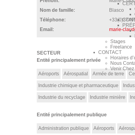
Prénom:
Marie-Clau
CERT
Nom de famille:
Blasco
CONT
Téléphone:
+33(0)3749
PRÉP
Email:
marie-claud
Stages
Freelance
CONTACT
SECTEUR
Horaires d’
Entité principalement privée
Nous Conta
Venir Che
Aéroports
Aérospatial
Armée de terre
Ce
Industrie chimique et pharmaceutique
Indust
Industrie du recyclage
Industrie minière
In
Entité principalement publique
Administration publique
Aéroports
Aérospa