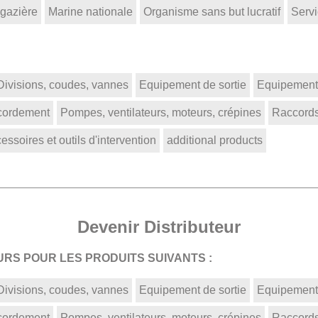
 gazière
Marine nationale
Organisme sans but lucratif
Servi
Divisions, coudes, vannes
Equipement de sortie
Equipement 
ccordement
Pompes, ventilateurs, moteurs, crépines
Raccords
ssoires et outils d'intervention
additional products
Devenir Distributeur
RS POUR LES PRODUITS SUIVANTS :
Divisions, coudes, vannes
Equipement de sortie
Equipement 
ccordement
Pompes, ventilateurs, moteurs, crépines
Raccords