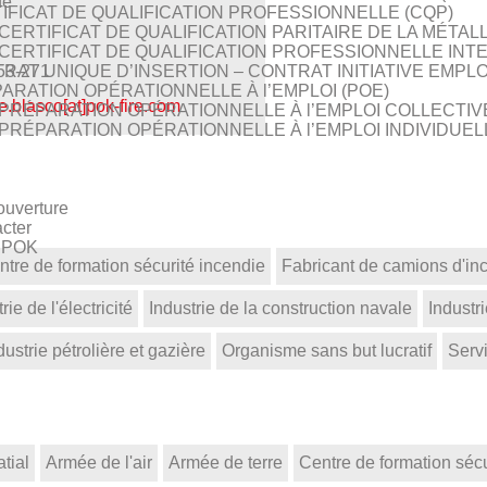
de
IFICAT DE QUALIFICATION PROFESSIONNELLE (CQP)
CERTIFICAT DE QUALIFICATION PARITAIRE DE LA MÉTAL
CERTIFICAT DE QUALIFICATION PROFESSIONNELLE INT
RAT UNIQUE D’INSERTION – CONTRAT INITIATIVE EMPLOI 
53-271
ARATION OPÉRATIONNELLE À l’EMPLOI (POE)
e.blasco[at]pok-fire.com
PRÉPARATION OPÉRATIONNELLE À l’EMPLOI COLLECTIV
PRÉPARATION OPÉRATIONNELLE À l’EMPLOI INDIVIDUELL
ouverture
cter
z POK
ntre de formation sécurité incendie
Fabricant de camions d'in
rie de l'électricité
Industrie de la construction navale
Industr
dustrie pétrolière et gazière
Organisme sans but lucratif
Serv
tial
Armée de l'air
Armée de terre
Centre de formation sécu