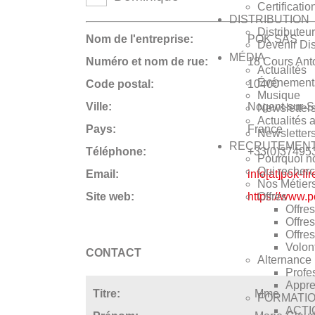
Certificatio
DISTRIBUTION
Distributeu
Nom de l'entreprise:
POK SAS
Devenir Dis
MÉDIA
Numéro et nom de rue:
18 Cours Anto
Actualités
Événement
Code postal:
10400
Musique
Ville:
Nogent-sur-S
Newsletter
Actualités 
Pays:
France
Newsletters
RECRUTEMEN
Téléphone:
+33(0)37495
Pourquoi no
Qui recher
Email:
info[at]pok-fi
Nos Métier
Offres
Site web:
https://www.p
Offre
Offres
Offres
Volont
CONTACT
Alternance
Profe
Appre
Titre:
Mme
FORMATIO
ACTI