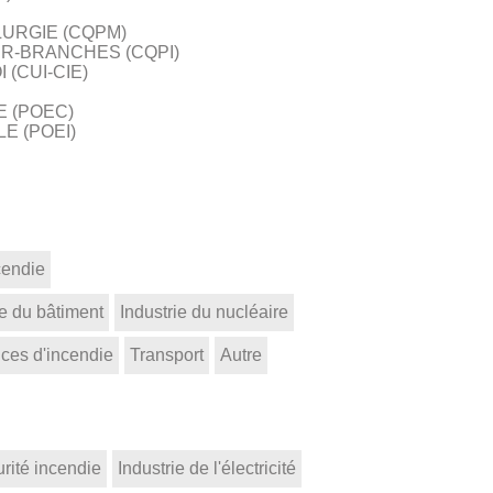
LURGIE (CQPM)
ER-BRANCHES (CQPI)
(CUI-CIE)
E (POEC)
E (POEI)
cendie
ie du bâtiment
Industrie du nucléaire
ices d'incendie
Transport
Autre
rité incendie
Industrie de l'électricité