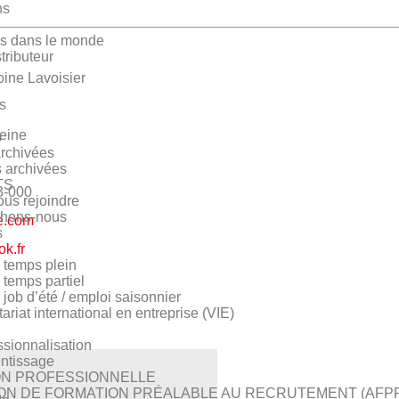
ns
rs dans le monde
tributeur
ine Lavoisier
s
eine
s
archivées
 archivées
TS
3-000
us rejoindre
chons-nous
re.com
s
ok.fr
s temps plein
 temps partiel
 job d’été / emploi saisonnier
ariat international en entreprise (VIE)
ssionnalisation
ntissage
N PROFESSIONNELLE
ON DE FORMATION PRÉALABLE AU RECRUTEMENT (AFP