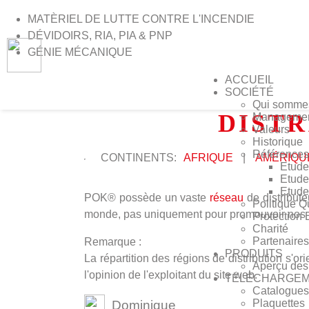
MATÈRIEL DE LUTTE CONTRE L'INCENDIE
DÉVIDOIRS, RIA, PIA & PNP
GÉNIE MÉCANIQUE
ACCUEIL
SOCIÉTÉ
>
Accueil
>
Distributeurs dans le monde
Qui somme
DISTR
Manageme
Valeurs
Historique
Références
CONTINENTS:
AFRIQUE
|
AMÉRIQU
Etude
Etude
Etude
POK® possède un vaste
réseau
de distribut
Politique Q
monde, pas uniquement pour promouvoir nos pro
Protection
Charité
Partenaires
Remarque :
PRODUITS
La répartition des régions de distribution s'
Aperçu des 
l'opinion de l'exploitant du site web.
TÉLÉCHARGE
Catalogues
Plaquettes
Dominique