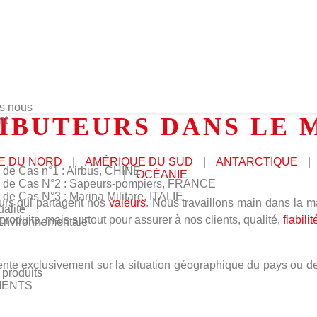
s nous
IBUTEURS DANS LE
nt
E DU NORD
|
AMÉRIQUE DU SUD
|
ANTARCTIQUE
|
 de Cas n°1 : Airbus, CHINE
|
OCÉANIE
 de Cas N°2 : Sapeurs-pompiers, FRANCE
 de Cas N°3 : Marina Militare, ITALIE
eurs qui partagent nos
valeurs
. Nous travaillons main dans la m
ualité
duits, mais surtout pour assurer à nos clients, qualité,
fiabilit
 Environnementale
oriente exclusivement sur la situation géographique du pays ou d
produits
MENTS