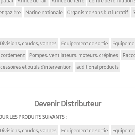
patial
Armée de l'air
Armée de terre
Centre de formation 
et gazière
Marine nationale
Organisme sans but lucratif
S
Divisions, coudes, vannes
Equipement de sortie
Equipemen
accordement
Pompes, ventilateurs, moteurs, crépines
Racco
cessoires et outils d'intervention
additional products
Devenir Distributeur
UR LES PRODUITS SUIVANTS :
Divisions, coudes, vannes
Equipement de sortie
Equipemen