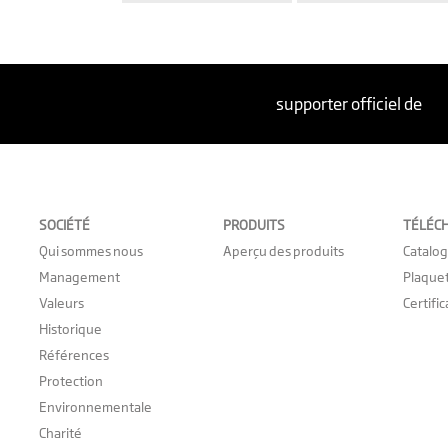
supporter officiel de
SOCIÉTÉ
PRODUITS
TÉLÉC
Qui sommes nous
Aperçu des produits
Catalo
Management
Plaque
Valeurs
Certifi
Historique
Références
Protection
Environnementale
Charité