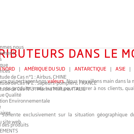
ommes nous
RIBUTEURS DANS LE 
ement
s
ique
U NORD
|
AMÉRIQUE DU SUD
|
ANTARCTIQUE
|
ASIE
|
ences
tude de Cas n°1 : Airbus, CHINE
eurs qui partagent nos
valeurs
. Nous travaillons main dans la
tude de Cas N°2 : Sapeurs-pompiers, FRANCE
os produits, mais surtout pour assurer à nos clients, qual
tude de Cas N°3 : Marina Militare, ITALIE
ue Qualité
tion Environnementale
é
aires
on s'oriente exclusivement sur la situation géographique 
u site web.
 des produits
EMENTS