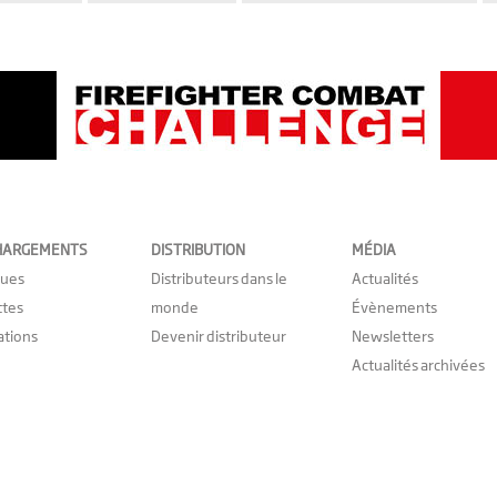
HARGEMENTS
DISTRIBUTION
MÉDIA
gues
Distributeurs dans le
Actualités
ttes
monde
Évènements
cations
Devenir distributeur
Newsletters
Actualités archivées