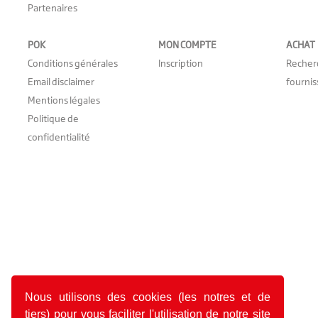
Partenaires
POK
MON COMPTE
ACHAT
Conditions générales
Inscription
Recher
Email disclaimer
fournis
Mentions légales
Politique de
confidentialité
Nous utilisons des cookies (les notres et de
tiers) pour vous faciliter l'utilisation de notre site