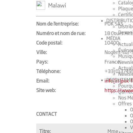
Catalo
Malawi
Plaque
Certifi
DISTRIBUTI
Nom de l'entreprise:
POK SAS
Distri
Deveni
Numéro et nom de rue:
18 Cours Ant
MÉDIA
Code postal:
10400
Actual
Événe
Ville:
Nogent-sur-
Musiq
Pays:
France
Newsle
Actual
Téléphone:
+33(0)3749
Newsle
RECRUTEME
Email:
info[at]pok-
Pourqu
Site web:
https://www.
Qui re
Nos Mé
Offres
O
CONTACT
O
O
V
Titre:
Mme