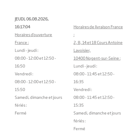
JEUDI, 06.08.2026,
16:17:05
Horaires de livraison France
Horaires d'ouverture
:
France :
2, 8, 14 et 18 Cours Antoine
Lundi - jeudi :
Lavoisier,
08:00 - 12:00 et 12:50 -
10400 Nogent-sur-Seine :
16:50
Lundi - jeudi :
Vendredi :
08:00 - 11:45 et 12:50 -
08:00 - 12:00 et 12:50 -
16:35
15:50
Vendredi :
Samedi, dimanche et jours
08:00 - 11:45 et 12:50 -
fériés :
15:35
Fermé
Samedi, dimanche et jours
fériés :
Fermé