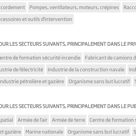
accordement
Pompes, ventilateurs, moteurs, crépines
Racco
cessoires et outils d'intervention
R LES SECTEURS SUIVANTS, PRINCIPALEMENT DANS LE PRIV
entre de formation sécurité incendie
Fabricant de camions d
strie de l'électricité
Industrie de la construction navale
Ind
Industrie pétrolière et gazière
Organisme sans but lucratif
R LES SECTEURS SUIVANTS, PRINCIPALEMENT DANS LE PUBL
patial
Armée de l'air
Armée de terre
Centre de formation 
et gazière
Marine nationale
Organisme sans but lucratif
S