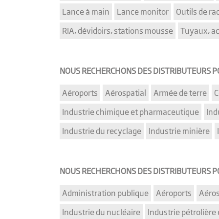
Lance à main
Lance monitor
Outils de r
RIA, dévidoirs, stations mousse
Tuyaux, ac
NOUS RECHERCHONS DES DISTRIBUTEURS POU
Aéroports
Aérospatial
Armée de terre
C
Industrie chimique et pharmaceutique
Indu
Industrie du recyclage
Industrie minière
NOUS RECHERCHONS DES DISTRIBUTEURS POU
Administration publique
Aéroports
Aéros
Industrie du nucléaire
Industrie pétrolière 