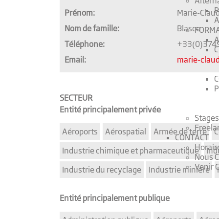
Altern
P
Prénom:
Marie-Clau
A
Nom de famille:
Blasco
FORMA
A
Téléphone:
+33(0)374
C
Email:
marie-claud
C
P
SECTEUR
Entité principalement privée
Stages
Freela
Aéroports
Aérospatial
Armée de terre
C
CONTACT
Horair
Industrie chimique et pharmaceutique
Indu
Nous C
Venir 
Industrie du recyclage
Industrie minière
Entité principalement publique