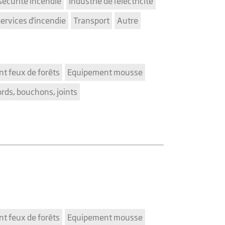
sécurité incendie
Industrie de l'électricité
ervices d'incendie
Transport
Autre
t feux de forêts
Equipement mousse
rds, bouchons, joints
t feux de forêts
Equipement mousse