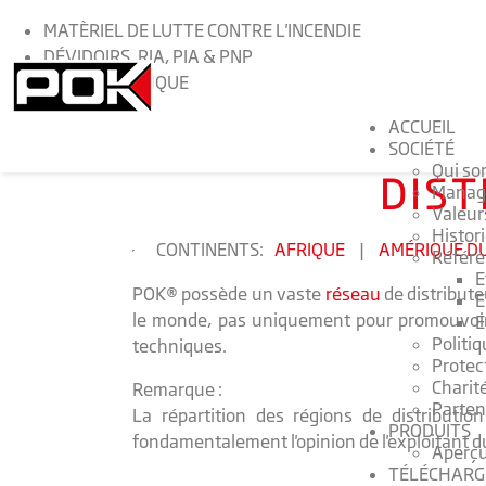
MATÈRIEL DE LUTTE CONTRE L'INCENDIE
DÉVIDOIRS, RIA, PIA & PNP
GÉNIE MÉCANIQUE
ACCUEIL
SOCIÉTÉ
>
Accueil
>
Distributeurs dans le monde
Qui s
DIST
Manag
Valeur
Histor
CONTINENTS:
AFRIQUE
|
AMÉRIQUE D
Référ
E
POK® possède un vaste
réseau
de distribut
E
le monde, pas uniquement pour promouvoir n
E
Politiq
techniques.
Protec
Charit
Remarque :
Parten
La répartition des régions de distributi
PRODUITS
fondamentalement l'opinion de l'exploitant d
Aperçu
TÉLÉCHARG