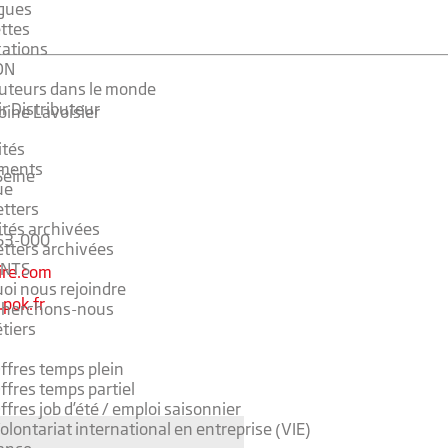
gues
ttes
cations
ON
buteurs dans le monde
r Distributeur
oine Lavoisier
ités
ments
Seine
ue
tters
ités archivées
53-000
tters archivées
NTS
fire.com
oi nous rejoindre
pok.fr
cherchons-nous
tiers
ffres temps plein
ffres temps partiel
ffres job d’été / emploi saisonnier
olontariat international en entreprise (VIE)