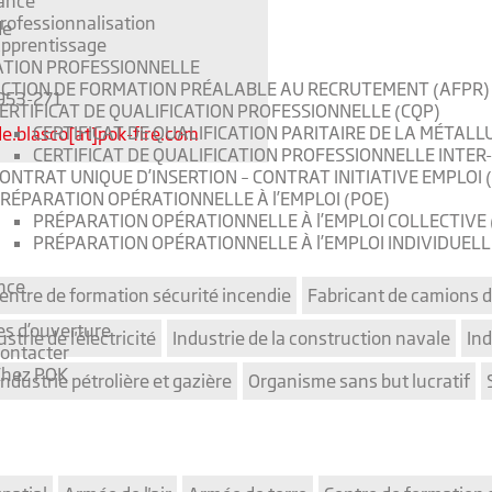
ance
rofessionnalisation
de
pprentissage
TION PROFESSIONNELLE
CTION DE FORMATION PRÉALABLE AU RECRUTEMENT (AFPR)
953-271
ERTIFICAT DE QUALIFICATION PROFESSIONNELLE (CQP)
CERTIFICAT DE QUALIFICATION PARITAIRE DE LA MÉTALL
e.blasco[at]pok-fire.com
CERTIFICAT DE QUALIFICATION PROFESSIONNELLE INTER
ONTRAT UNIQUE D’INSERTION – CONTRAT INITIATIVE EMPLOI (
RÉPARATION OPÉRATIONNELLE À l’EMPLOI (POE)
PRÉPARATION OPÉRATIONNELLE À l’EMPLOI COLLECTIVE 
PRÉPARATION OPÉRATIONNELLE À l’EMPLOI INDIVIDUELLE
nce
entre de formation sécurité incendie
Fabricant de camions d
es d’ouverture
strie de l'électricité
Industrie de la construction navale
Ind
ontacter
Chez POK
Industrie pétrolière et gazière
Organisme sans but lucratif