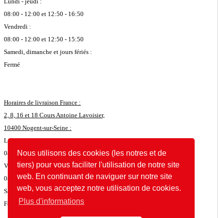
Lundi - jeudi :
08:00 - 12:00 et 12:50 - 16:50
Vendredi :
08:00 - 12:00 et 12:50 - 15:50
Samedi, dimanche et jours fériés :
Fermé
Horaires de livraison France :
2, 8, 16 et 18 Cours Antoine Lavoisier,
10400 Nogent-sur-Seine :
Lundi - jeudi :
Nous utilisons des cookies (les notres et de
08:00 - 11:45 et 12:50 - 16:35
tiers) pour vous faciliter l'utilisation de notre site
Vendredi :
web. En continuant de naviguer sur notre site
08:00 - 11:45 et 12:50 - 15:35
web, vous acceptez notre utilisation de cookies.
Samedi, dimanche et jours fériés :
Plus d'informations
Fermé