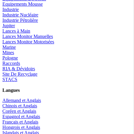
Equipements Mousse
Industrie
Industrie Nucléaire
Industrie Pétrolière
Jupiter
Lances à Main
Lances Monitor Manuelles
Lances Monitor Motorisées
Marine
Mines
Pologne
Raccords
RIA & Dévidoirs
Site De Recyclage
STACS
Langues
Allemand et Anglais
Chinois et Anglais
Coréen et Anglais
Espagnol et Anglais
Français et Anglais
Hongrois et Anglais
Islandais et Anglais